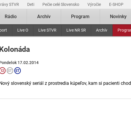
právy STVR
Deti
Pečie celé Slovensko
Výročie
E-SHOP
Rádio
Archív
Program
Novinky
port
Live O
Live STVR
Live NR SR
Archív
Progr
Kolonáda
Pondelok 17.02.2014
Nový slovenský seriál z prostredia kúpeľov, kam si pacienti chodia