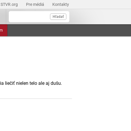
STVR.org
Pre médiá
Kontakty
Hľadať
am
 liečiť nielen telo ale aj dušu.