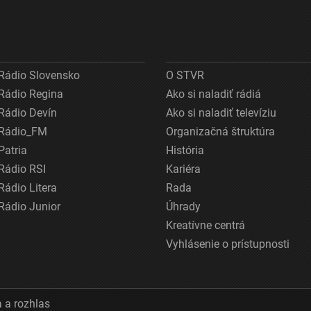
Rádio Slovensko
O STVR
Rádio Regina
Ako si naladiť rádiá
Rádio Devín
Ako si naladiť televíziu
Rádio_FM
Organizačná štruktúra
Patria
História
Rádio RSI
Kariéra
Rádio Litera
Rada
Rádio Junior
Úhrady
Kreatívne centrá
Vyhlásenie o prístupnosti
 a rozhlas