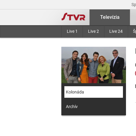
S
Televízia
Live 1
Live 2
Live 24
Š
Kolonáda
Archív