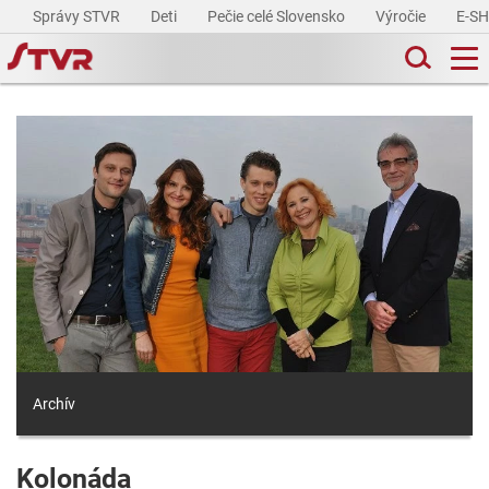
Správy STVR
Deti
Pečie celé Slovensko
Výročie
E-S
Archív
Kolonáda