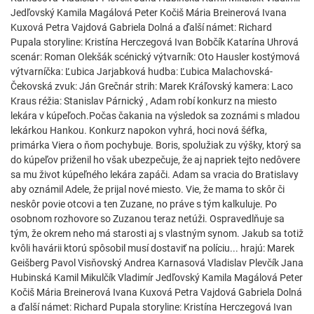
Jedľovský Kamila Magálová Peter Kočiš Mária Breinerová Ivana
Kuxová Petra Vajdová Gabriela Dolná a ďalší námet: Richard
Pupala storyline: Kristína Herczegová Ivan Bobčík Katarína Uhrová
scenár: Roman Olekšák scénický výtvarník: Oto Hausler kostýmová
výtvarníčka: Ľubica Jarjabková hudba: Ľubica Malachovská-
Čekovská zvuk: Ján Grečnár strih: Marek Kráľovský kamera: Laco
Kraus réžia: Stanislav Párnický , Adam robí konkurz na miesto
lekára v kúpeľoch.Počas čakania na výsledok sa zoznámi s mladou
lekárkou Hankou. Konkurz napokon vyhrá, hoci nová šéfka,
primárka Viera o ňom pochybuje. Boris, spolužiak zu výšky, ktorý sa
do kúpeľov priženil ho však ubezpečuje, že aj napriek tejto nedôvere
sa mu život kúpeľného lekára zapáči. Adam sa vracia do Bratislavy
aby oznámil Adele, že prijal nové miesto. Vie, že mama to skôr či
neskôr povie otcovi a ten Zuzane, no práve s tým kalkuluje. Po
osobnom rozhovore so Zuzanou teraz netúži. Ospravedlňuje sa
tým, že okrem neho má starosti aj s vlastným synom. Jakub sa totiž
kvôli havárii ktorú spôsobil musí dostaviť na políciu... hrajú: Marek
Geišberg Pavol Visňovský Andrea Karnasová Vladislav Plevčík Jana
Hubinská Kamil Mikulčík Vladimír Jedľovský Kamila Magálová Peter
Kočiš Mária Breinerová Ivana Kuxová Petra Vajdová Gabriela Dolná
a ďalší námet: Richard Pupala storyline: Kristína Herczegová Ivan