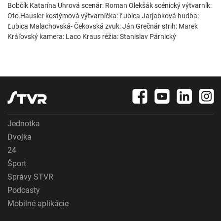
Bobčík Katarína Uhrová scenár: Roman Olekšák scénický výtvarník:
Oto Hausler kostýmová výtvarníčka: Ľubica Jarjabková hudba:
Ľubica Malachovská- Čekovská zvuk: Ján Grečnár strih: Marek
Kráľovský kamera: Laco Kraus réžia: Stanislav Párnický
Jednotka
Dvojka
24
Šport
Správy STVR
Podcasty
Mobilné aplikácie