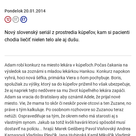
Pondelok 20.01.2014
Nový slovenský seriál z prostredia kúpeľov, kam si pacienti
chodia liečiť nielen telo ale aj dušu.
Adam robí konkurz na miesto lekára v kúpeľoch.Počas čakania na
výsledok sa zoznámi s mladou lekárkou Hankou. Konkurz napokon
vyhrá, hoci nová šéfka, primárka Viera o ňom pochybuje. Boris,
spolužiak zu výšky, ktorý sa do kúpeľov priženil ho však ubezpečuje,
že aj napriek tejto nedôvere sa mu život kúpeľného lekára zapáči.
Adam sa vracia do Bratislavy aby oznámil Adele, že prijal nové
miesto. Vie, že mama to skôr či neskôr povie otcovi a ten Zuzane, no
práve s tým kalkuluje. Po osobnom rozhovore so Zuzanou teraz
netúži. Ospravedlňuje sa tým, že okrem neho má starosti aj s
vlastným synom. Jakub sa totiž kvôli havárii ktorú spôsobil musí
dostaviť na políciu... hrajú: Marek Geišberg Pavol Visňovský Andrea
Karnasová Vladislav Plevčík Jana Hubinská Kamil Mikulčík Vladimír