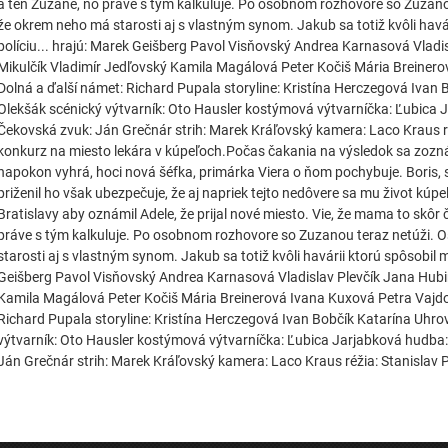
a ten Zuzane, no práve s tým kalkuluje. Po osobnom rozhovore so Zuzano
že okrem neho má starosti aj s vlastným synom. Jakub sa totiž kvôli havár
políciu... hrajú: Marek Geišberg Pavol Visňovský Andrea Karnasová Vladi
Mikulčík Vladimír Jedľovský Kamila Magálová Peter Kočiš Mária Breiner
Dolná a ďalší námet: Richard Pupala storyline: Kristína Herczegová Iva
Olekšák scénický výtvarník: Oto Hausler kostýmová výtvarníčka: Ľubica
Čekovská zvuk: Ján Grečnár strih: Marek Kráľovský kamera: Laco Kraus ré
konkurz na miesto lekára v kúpeľoch.Počas čakania na výsledok sa zoz
napokon vyhrá, hoci nová šéfka, primárka Viera o ňom pochybuje. Boris, s
priženil ho však ubezpečuje, že aj napriek tejto nedôvere sa mu život kúp
Bratislavy aby oznámil Adele, že prijal nové miesto. Vie, že mama to skôr 
práve s tým kalkuluje. Po osobnom rozhovore so Zuzanou teraz netúži. 
starosti aj s vlastným synom. Jakub sa totiž kvôli havárii ktorú spôsobil m
Geišberg Pavol Visňovský Andrea Karnasová Vladislav Plevčík Jana Hubi
Kamila Magálová Peter Kočiš Mária Breinerová Ivana Kuxová Petra Vajdo
Richard Pupala storyline: Kristína Herczegová Ivan Bobčík Katarína Uhr
výtvarník: Oto Hausler kostýmová výtvarníčka: Ľubica Jarjabková hudba
Ján Grečnár strih: Marek Kráľovský kamera: Laco Kraus réžia: Stanislav 