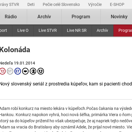
právy STVR
Deti
Pečie celé Slovensko
Výročie
E-SHOP
Rádio
Archív
Program
Novinky
port
Live O
Live STVR
Live NR SR
Archív
Progr
Kolonáda
Nedeľa 19.01.2014
Nový slovenský seriál z prostredia kúpeľov, kam si pacienti chodia
Adam robí konkurz na miesto lekára v kúpeľoch.Počas čakania na výsled
Hankou. Konkurz napokon vyhrá, hoci nová šéfka, primárka Viera o ňom p
ktorý sa do kúpeľov priženil ho však ubezpečuje, že aj napriek tejto nedô
Adam sa vracia do Bratislavy aby oznámil Adele, že prijal nové miesto. Vi