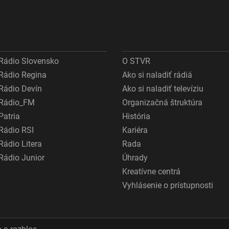
Rádio Slovensko
O STVR
Rádio Regina
Ako si naladiť rádiá
Rádio Devín
Ako si naladiť televíziu
Rádio_FM
Organizačná štruktúra
Patria
História
Rádio RSI
Kariéra
Rádio Litera
Rada
Rádio Junior
Úhrady
Kreatívne centrá
Vyhlásenie o prístupnosti