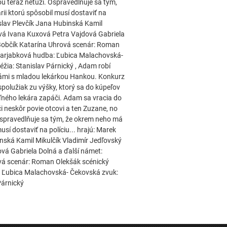
u teraz netúži. Ospravedlňuje sa tým,
ii ktorú spôsobil musí dostaviť na
slav Plevčík Jana Hubinská Kamil
ová Ivana Kuxová Petra Vajdová Gabriela
n Bobčík Katarína Uhrová scenár: Roman
 Jarjabková hudba: Ľubica Malachovská-
žia: Stanislav Párnický , Adam robí
námi s mladou lekárkou Hankou. Konkurz
polužiak zu výšky, ktorý sa do kúpeľov
eľného lekára zapáči. Adam sa vracia do
či neskôr povie otcovi a ten Zuzane, no
Ospravedlňuje sa tým, že okrem neho má
usí dostaviť na políciu... hrajú: Marek
nská Kamil Mikulčík Vladimír Jedľovský
vá Gabriela Dolná a ďalší námet:
ová scenár: Roman Olekšák scénický
: Ľubica Malachovská- Čekovská zvuk:
Párnický