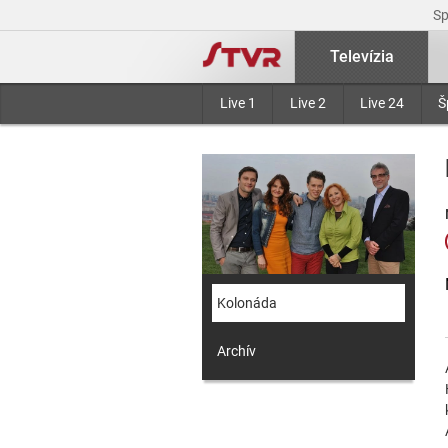
S
Televízia
Live 1
Live 2
Live 24
Š
Kolonáda
Archív