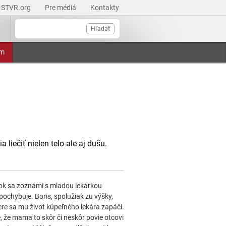
STVR.org
Pre médiá
Kontakty
Hľadať
am
 liečiť nielen telo ale aj dušu.
ok sa zoznámi s mladou lekárkou
ochybuje. Boris, spolužiak zu výšky,
vere sa mu život kúpeľného lekára zapáči.
e, že mama to skôr či neskôr povie otcovi