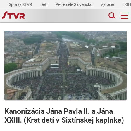
Správy STVR
Deti
Pečie celé Slovensko
Výročie
E-S
Kanonizácia Jána Pavla II. a Jána
XXIII. (Krst detí v Sixtínskej kaplnke)