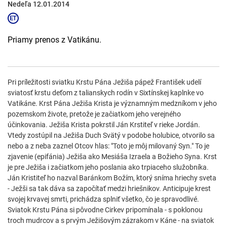
Nedeľa 12.01.2014
Priamy prenos z Vatikánu.
Pri príležitosti sviatku Krstu Pána Ježiša pápež František udelí
sviatosť krstu deťom z talianskych rodín v Sixtínskej kaplnke vo
Vatikáne. Krst Pána Ježiša Krista je významným medzníkom v jeho
pozemskom živote, pretože je začiatkom jeho verejného
účinkovania. Ježiša Krista pokrstil Ján Krstiteľ v rieke Jordán.
Vtedy zostúpil na Ježiša Duch Svätý v podobe holubice, otvorilo sa
nebo a z neba zaznel Otcov hlas: "Toto je môj milovaný Syn." To je
zjavenie (epifánia) Ježiša ako Mesiáša Izraela a Božieho Syna. Krst
je pre Ježiša i začiatkom jeho poslania ako trpiaceho služobníka.
Ján Kristiteľ ho nazval Baránkom Božím, ktorý sníma hriechy sveta
- Ježši sa tak dáva sa započítať medzi hriešnikov. Anticipuje krest
svojej krvavej smrti, prichádza splniť všetko, čo je spravodlivé.
Sviatok Krstu Pána si pôvodne Cirkev pripomínala - s poklonou
troch mudrcov a s prvým Ježišovým zázrakom v Káne - na sviatok