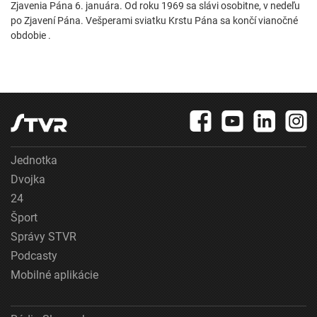
Zjavenia Pána 6. januára. Od roku 1969 sa slávi osobitne, v nedeľu
po Zjavení Pána. Vešperami sviatku Krstu Pána sa končí vianočné
obdobie .
Jednotka
Dvojka
24
Šport
Správy STVR
Podcasty
Mobilné aplikácie