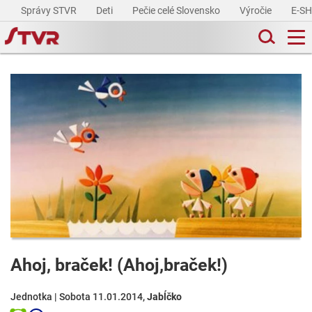
Správy STVR
Deti
Pečie celé Slovensko
Výročie
E-S
Ahoj, braček! (Ahoj,braček!)
Jednotka | Sobota 11.01.2014,
Jabĺčko