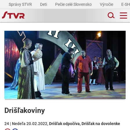
Správy STVR
Deti
Pečie celé Slovensko
Výročie
E-S
Drišľakoviny
24 | Nedeľa 20.02.2022,
Drišľak odpočíva, Drišľak na dovolenke