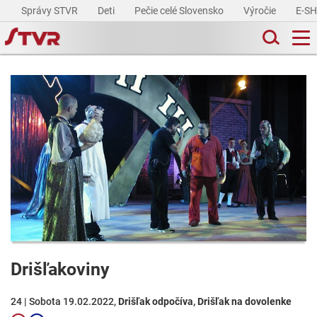
Správy STVR
Deti
Pečie celé Slovensko
Výročie
E-S
Drišľakoviny
24 | Sobota 19.02.2022,
Drišľak odpočíva, Drišľak na dovolenke