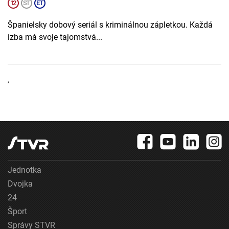
Španielsky dobový seriál s kriminálnou zápletkou. Každá
izba má svoje tajomstvá...
,
Jednotka
Dvojka
24
Šport
Správy STVR