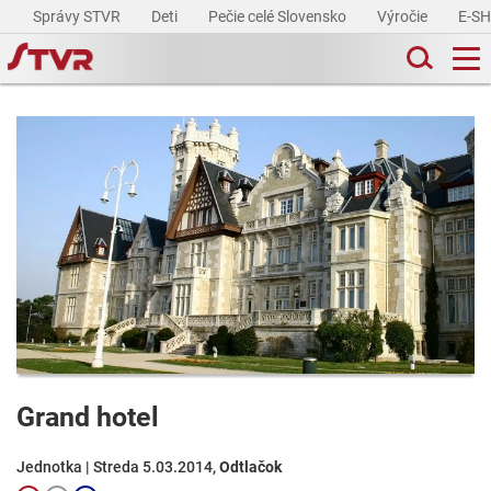
Správy STVR
Deti
Pečie celé Slovensko
Výročie
E-S
Grand hotel
Jednotka | Streda 5.03.2014,
Odtlačok