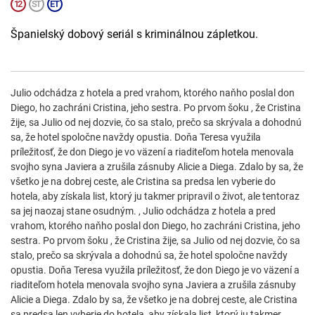
Španielský dobový seriál s kriminálnou zápletkou.
Julio odchádza z hotela a pred vrahom, ktorého naňho poslal don
Diego, ho zachráni Cristina, jeho sestra. Po prvom šoku , že Cristina
žije, sa Julio od nej dozvie, čo sa stalo, prečo sa skrývala a dohodnú
sa, že hotel spoločne navždy opustia. Doňa Teresa využila
príležitosť, že don Diego je vo väzení a riaditeľom hotela menovala
svojho syna Javiera a zrušila zásnuby Alicie a Diega. Zdalo by sa, že
všetko je na dobrej ceste, ale Cristina sa predsa len vyberie do
hotela, aby získala list, ktorý ju takmer pripravil o život, ale tentoraz
sa jej naozaj stane osudným. , Julio odchádza z hotela a pred
vrahom, ktorého naňho poslal don Diego, ho zachráni Cristina, jeho
sestra. Po prvom šoku , že Cristina žije, sa Julio od nej dozvie, čo sa
stalo, prečo sa skrývala a dohodnú sa, že hotel spoločne navždy
opustia. Doňa Teresa využila príležitosť, že don Diego je vo väzení a
riaditeľom hotela menovala svojho syna Javiera a zrušila zásnuby
Alicie a Diega. Zdalo by sa, že všetko je na dobrej ceste, ale Cristina
sa predsa len vyberie do hotela, aby získala list, ktorý ju takmer