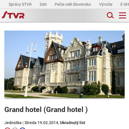
Správy STVR
Deti
Pečie celé Slovensko
Výročie
E-S
Grand hotel (Grand hotel )
Jednotka | Streda 19.02.2014,
Ukradnutý list