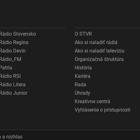
Rádio Slovensko
O STVR
Rádio Regina
Ako si naladiť rádiá
Rádio Devín
Ako si naladiť televíziu
Rádio_FM
Organizačná štruktúra
Patria
História
Rádio RSI
Kariéra
Rádio Litera
Rada
Rádio Junior
Úhrady
Kreatívne centrá
Vyhlásenie o prístupnosti
 a rozhlas