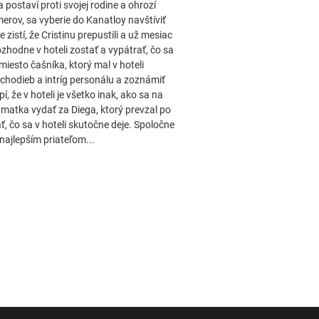
postaví proti svojej rodine a ohrozí
erov, sa vyberie do Kanatloy navštíviť
zistí, že Cristinu prepustili a už mesiac
rozhodne v hoteli zostať a vypátrať, čo sa
miesto čašníka, ktorý mal v hoteli
 chodieb a intríg personálu a zoznámiť
, že v hoteli je všetko inak, ako sa na
e matka vydať za Diega, ktorý prevzal po
ať, čo sa v hoteli skutočne deje. Spoločne
najlepším priateľom...