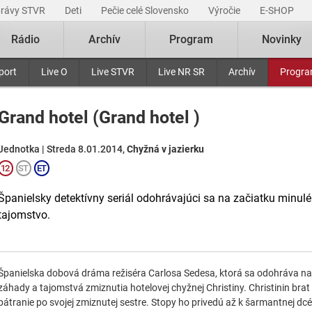
právy STVR
Deti
Pečie celé Slovensko
Výročie
E-SHOP
Rádio
Archív
Program
Novinky
port
Live O
Live STVR
Live NR SR
Archív
Progr
Grand hotel (Grand hotel )
Jednotka | Streda 8.01.2014,
Chyžná v jazierku
Španielsky detektívny seriál odohrávajúci sa na začiatku minul
tajomstvo.
Španielska dobová dráma režiséra Carlosa Sedesa, ktorá sa odohráva na 
záhady a tajomstvá zmiznutia hotelovej chyžnej Christiny. Christinin brat
pátranie po svojej zmiznutej sestre. Stopy ho privedú až k šarmantnej dcére