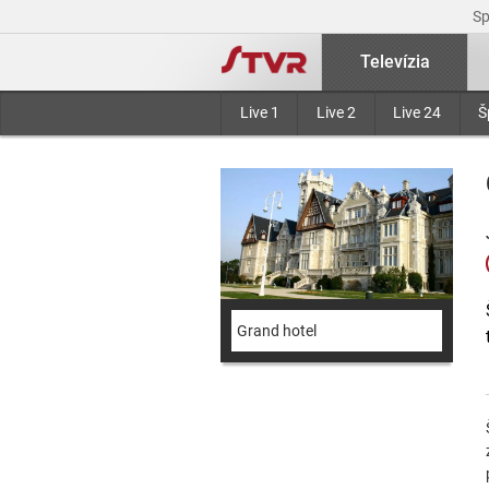
S
Televízia
Live 1
Live 2
Live 24
Š
Grand hotel