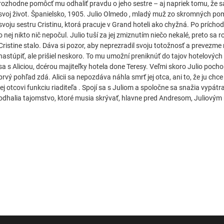
rozhodne pomôcť mu odhaliť pravdu o jeho sestre – aj napriek tomu, že sa 
svoj život. Španielsko, 1905. Julio Olmedo , mladý muž zo skromných pom
svoju sestru Cristinu, ktorá pracuje v Grand hoteli ako chyžná. Po príchode 
o nej nikto nič nepočul. Julio tuší za jej zmiznutím niečo nekalé, preto sa 
Cristine stalo. Dáva si pozor, aby neprezradil svoju totožnosť a prevezme 
nastúpiť, ale prišiel neskoro. To mu umožní preniknúť do tajov hotelových
sa s Aliciou, dcérou majiteľky hotela done Teresy. Veľmi skoro Julio pochopí
prvý pohľad zdá. Alicii sa nepozdáva náhla smrť jej otca, ani to, že ju chc
jej otcovi funkciu riaditeľa . Spojí sa s Juliom a spoločne sa snažia vypátr
odhalia tajomstvo, ktoré musia skrývať, hlavne pred Andresom, Juliovým 