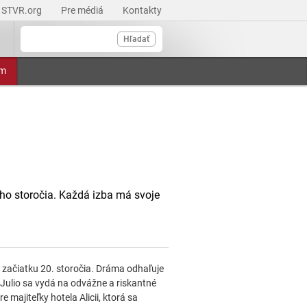
STVR.org
Pre médiá
Kontakty
Hľadať
am
ého storočia. Každá izba má svoje
začiatku 20. storočia. Dráma odhaľuje
 Julio sa vydá na odvážne a riskantné
 majiteľky hotela Alicii, ktorá sa