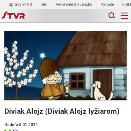
Správy STVR
Deti
Pečie celé Slovensko
Výročie
E-S
Diviak Alojz (Diviak Alojz lyžiarom)
Nedeľa 5.01.2014