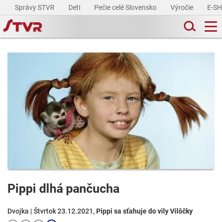
Správy STVR
Deti
Pečie celé Slovensko
Výročie
E-S
Pippi dlhá pančucha
Dvojka | Štvrtok 23.12.2021,
Pippi sa sťahuje do vily Vilôčky