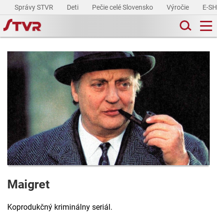
Správy STVR
Deti
Pečie celé Slovensko
Výročie
E-S
Maigret
Koprodukčný kriminálny seriál.