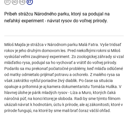
Príbeh strážcu Národného parku, ktorý sa podujal na
neľahký experiment - návrat rysov do voľnej prírody.
Miloš Majda je strážca v Národnom parku Malá Fatra. Vyše tridsať
rokov je jeho druhým domovom les. Pred niekoľkými rokmi si Miloš
vyskúšal veľmi zaujímavý experiment. Zo zoologickej záhrady si vzal
mláďatko rysa, podujal sa ho vychovať a vrátiť do voľnej prírody.
Podarilo sa mu prekonať počiatočné problémy, keď mláďa odlúčené
od matky odmietalo prijímať potravu a ochorelo. Z malého rysa sa
však zakrátko vykľul poriadne živý diablik. Po čase sa situácia
opakuje a prítomná je aj kamera dokumentaristu Tomáša Hulíka. V
hlavnej úlohe je párik mladých rysov - Líza a Muro, ktorých čaká
náročná púť, na konci ktorej je sloboda. Radi by sme týmto filmom
ukázali návrat k hodnotám, úctu k prírode, ale aj zákonitosti, ktoré v
prírode fungujú, na ktoré by sme mali brať čoraz väčší ohľad.