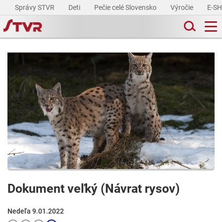
Správy STVR
Deti
Pečie celé Slovensko
Výročie
E-S
Dokument veľký (Návrat rysov)
Nedeľa 9.01.2022