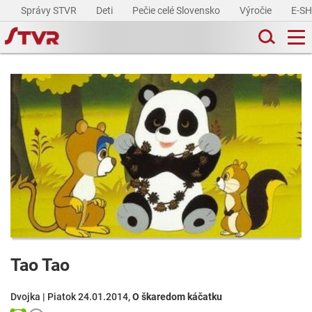
Správy STVR
Deti
Pečie celé Slovensko
Výročie
E-S
Tao Tao
Dvojka | Piatok 24.01.2014,
O škaredom káčatku