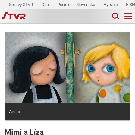
Správy STVR
Deti
Pečie celé Slovensko
Výročie
E-S
Archív
Mimi a Líza