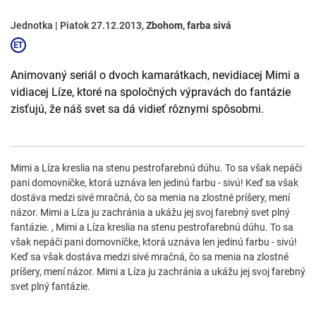
Jednotka | Piatok 27.12.2013,
Zbohom, farba sivá
Animovaný seriál o dvoch kamarátkach, nevidiacej Mimi a
vidiacej Líze, ktoré na spoločných výpravách do fantázie
zisťujú, že náš svet sa dá vidieť rôznymi spôsobmi.
Mimi a Líza kreslia na stenu pestrofarebnú dúhu. To sa však nepáči
pani domovníčke, ktorá uznáva len jedinú farbu - sivú! Keď sa však
dostáva medzi sivé mračná, čo sa menia na zlostné príšery, mení
názor. Mimi a Líza ju zachránia a ukážu jej svoj farebný svet plný
fantázie. , Mimi a Líza kreslia na stenu pestrofarebnú dúhu. To sa
však nepáči pani domovníčke, ktorá uznáva len jedinú farbu - sivú!
Keď sa však dostáva medzi sivé mračná, čo sa menia na zlostné
príšery, mení názor. Mimi a Líza ju zachránia a ukážu jej svoj farebný
svet plný fantázie.