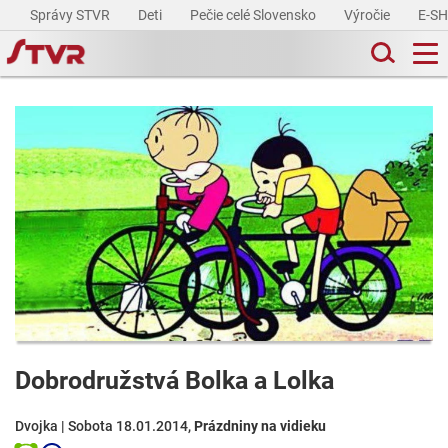
Správy STVR
Deti
Pečie celé Slovensko
Výročie
E-S
Dobrodružstvá Bolka a Lolka
Dvojka | Sobota 18.01.2014,
Prázdniny na vidieku