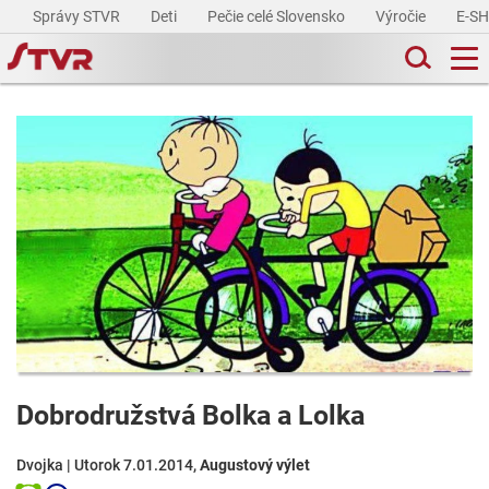
Správy STVR
Deti
Pečie celé Slovensko
Výročie
E-S
Dobrodružstvá Bolka a Lolka
Dvojka | Utorok 7.01.2014,
Augustový výlet