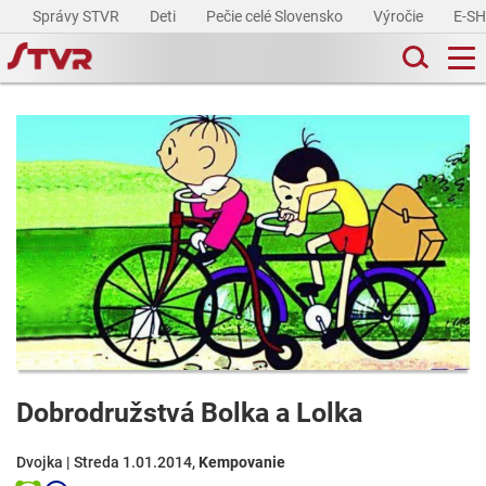
Správy STVR
Deti
Pečie celé Slovensko
Výročie
E-S
Dobrodružstvá Bolka a Lolka
Dvojka | Streda 1.01.2014,
Kempovanie