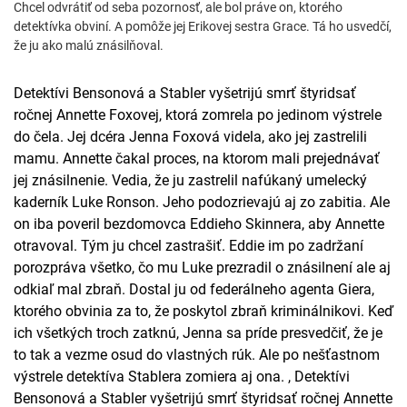
Chcel odvrátiť od seba pozornosť, ale bol práve on, ktorého
detektívka obviní. A pomôže jej Erikovej sestra Grace. Tá ho usvedčí,
že ju ako malú znásilňoval.
Detektívi Bensonová a Stabler vyšetrijú smrť štyridsať
ročnej Annette Foxovej, ktorá zomrela po jedinom výstrele
do čela. Jej dcéra Jenna Foxová videla, ako jej zastrelili
mamu. Annette čakal proces, na ktorom mali prejednávať
jej znásilnenie. Vedia, že ju zastrelil nafúkaný umelecký
kaderník Luke Ronson. Jeho podozrievajú aj zo zabitia. Ale
on iba poveril bezdomovca Eddieho Skinnera, aby Annette
otravoval. Tým ju chcel zastrašiť. Eddie im po zadržaní
porozpráva všetko, čo mu Luke prezradil o znásilnení ale aj
odkiaľ mal zbraň. Dostal ju od federálneho agenta Giera,
ktorého obvinia za to, že poskytol zbraň kriminálnikovi. Keď
ich všetkých troch zatknú, Jenna sa príde presvedčiť, že je
to tak a vezme osud do vlastných rúk. Ale po nešťastnom
výstrele detektíva Stablera zomiera aj ona. , Detektívi
Bensonová a Stabler vyšetrijú smrť štyridsať ročnej Annette