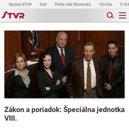
Správy STVR
Deti
Pečie celé Slovensko
Výročie
E-S
Zákon a poriadok: Špeciálna jednotka
VIII.