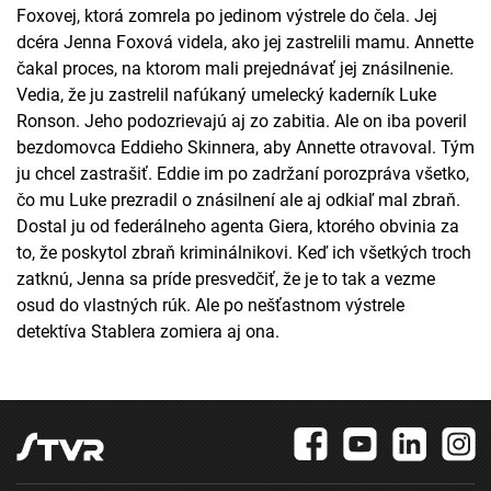
Foxovej, ktorá zomrela po jedinom výstrele do čela. Jej
dcéra Jenna Foxová videla, ako jej zastrelili mamu. Annette
čakal proces, na ktorom mali prejednávať jej znásilnenie.
Vedia, že ju zastrelil nafúkaný umelecký kaderník Luke
Ronson. Jeho podozrievajú aj zo zabitia. Ale on iba poveril
bezdomovca Eddieho Skinnera, aby Annette otravoval. Tým
ju chcel zastrašiť. Eddie im po zadržaní porozpráva všetko,
čo mu Luke prezradil o znásilnení ale aj odkiaľ mal zbraň.
Dostal ju od federálneho agenta Giera, ktorého obvinia za
to, že poskytol zbraň kriminálnikovi. Keď ich všetkých troch
zatknú, Jenna sa príde presvedčiť, že je to tak a vezme
osud do vlastných rúk. Ale po nešťastnom výstrele
detektíva Stablera zomiera aj ona.