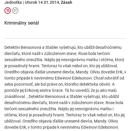
Jednotka | Utorok 14.01.2014,
Zásah
Kriminálny seriál
Detektívi Bensonová a Stabler vyšetrujú, kto ublížil desaťročnému
dievčaťu, ktoré našli v zúboženom stave. Rose bola terčom
sexuálneho zneužitia. Nájdu jej nesvojprávnu matku i otčima, ktorý
je posadnutý hrami. Tentoraz to však nebol on, kto jej ubližoval.
Onedlho objavia ďalšie unesené dievča, Mandy. Olíviu dovedie Erik, v
tomto prípade k nevinnému Edwinovi Edelsonovi. Chcel odvrátiť od
seba pozornosť, ale bol práve on, ktorého detektívka obviní. A
pomôže jej Erikovej sestra Grace. Tá ho usvedčí, že ju ako malú
znásilňoval. , Detektívi Bensonová a Stabler vyšetrujú, kto ublížil
desaťročnému dievčaťu, ktoré našli v zúboženom stave. Rose bola
terčom sexuálneho zneužitia. Nájdu jej nesvojprávnu matku i
otčima, ktorý je posadnutý hrami. Tentoraz to však nebol on, kto jej
ubližoval. Onedlho objavia ďalšie unesené dievča, Mandy. Olíviu
dovedie Erik, v tomto prípade k nevinnému Edwinovi Edelsonovi.