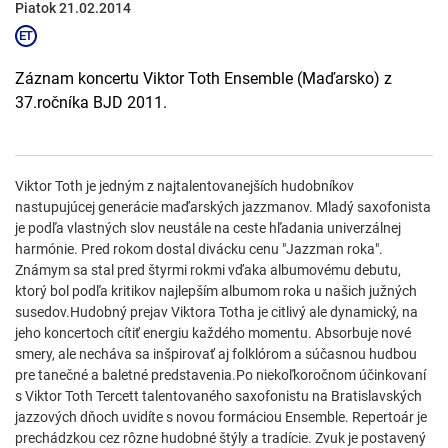
Piatok 21.02.2014
Záznam koncertu Viktor Toth Ensemble (Maďarsko) z
37.ročníka BJD 2011.
Viktor Toth je jedným z najtalentovanejších hudobníkov
nastupujúcej generácie maďarských jazzmanov. Mladý saxofonista
je podľa vlastných slov neustále na ceste hľadania univerzálnej
harmónie. Pred rokom dostal divácku cenu "Jazzman roka".
Známym sa stal pred štyrmi rokmi vďaka albumovému debutu,
ktorý bol podľa kritikov najlepším albumom roka u našich južných
susedov.Hudobný prejav Viktora Totha je citlivý ale dynamický, na
jeho koncertoch cítiť energiu každého momentu. Absorbuje nové
smery, ale necháva sa inšpirovať aj folklórom a súčasnou hudbou
pre tanečné a baletné predstavenia.Po niekoľkoročnom účinkovaní
s Viktor Toth Tercett talentovaného saxofonistu na Bratislavských
jazzových dňoch uvidíte s novou formáciou Ensemble. Repertoár je
prechádzkou cez rôzne hudobné štýly a tradície. Zvuk je postavený