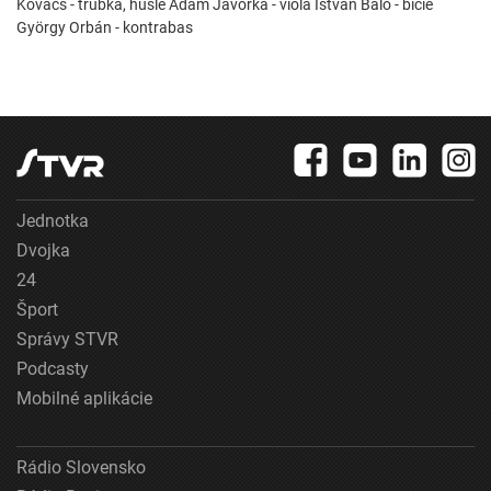
Kovács - trúbka, husle Ádám Jávorka - viola Istvan Baló - bicie
György Orbán - kontrabas
Jednotka
Dvojka
24
Šport
Správy STVR
Podcasty
Mobilné aplikácie
Rádio Slovensko