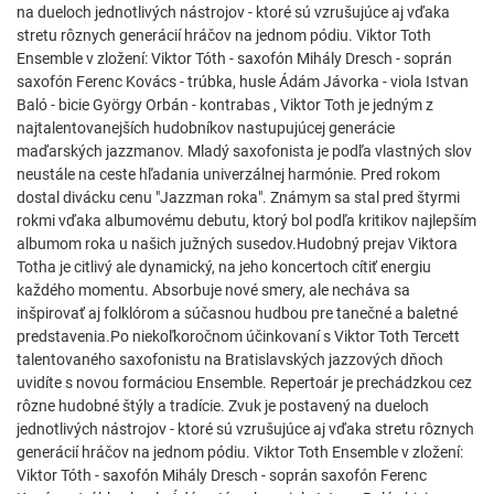
na dueloch jednotlivých nástrojov - ktoré sú vzrušujúce aj vďaka
stretu rôznych generácií hráčov na jednom pódiu. Viktor Toth
Ensemble v zložení: Viktor Tóth - saxofón Mihály Dresch - soprán
saxofón Ferenc Kovács - trúbka, husle Ádám Jávorka - viola Istvan
Baló - bicie György Orbán - kontrabas , Viktor Toth je jedným z
najtalentovanejších hudobníkov nastupujúcej generácie
maďarských jazzmanov. Mladý saxofonista je podľa vlastných slov
neustále na ceste hľadania univerzálnej harmónie. Pred rokom
dostal divácku cenu "Jazzman roka". Známym sa stal pred štyrmi
rokmi vďaka albumovému debutu, ktorý bol podľa kritikov najlepším
albumom roka u našich južných susedov.Hudobný prejav Viktora
Totha je citlivý ale dynamický, na jeho koncertoch cítiť energiu
každého momentu. Absorbuje nové smery, ale necháva sa
inšpirovať aj folklórom a súčasnou hudbou pre tanečné a baletné
predstavenia.Po niekoľkoročnom účinkovaní s Viktor Toth Tercett
talentovaného saxofonistu na Bratislavských jazzových dňoch
uvidíte s novou formáciou Ensemble. Repertoár je prechádzkou cez
rôzne hudobné štýly a tradície. Zvuk je postavený na dueloch
jednotlivých nástrojov - ktoré sú vzrušujúce aj vďaka stretu rôznych
generácií hráčov na jednom pódiu. Viktor Toth Ensemble v zložení:
Viktor Tóth - saxofón Mihály Dresch - soprán saxofón Ferenc