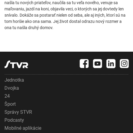
našla tu nových priateľov, naučila sa tu veľa nového, venuje sa
maľovaniu, jazdí na koni, objavila veci, o ktorých sa jej dovtedy len
snívalo. Dokáže sa postarať nielen od seba, ale aj iných, ktorí sú na
tom horšie ako ona sama. Jej život dostal odrazu nový rozmer a
ona tu našla druhý domov.
Jednotka
Dvojka
24
Šport
Správy STVR
Podcasty
Mobilné aplikácie