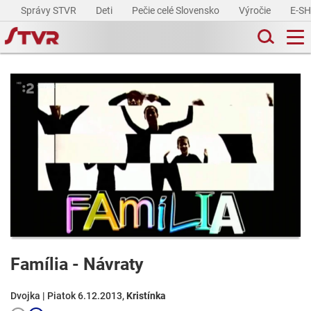
Správy STVR
Deti
Pečie celé Slovensko
Výročie
E-S
Família - Návraty
Dvojka | Piatok 6.12.2013,
Kristínka