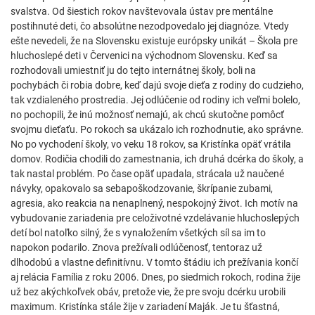
svalstva. Od šiestich rokov navštevovala ústav pre mentálne
postihnuté deti, čo absolútne nezodpovedalo jej diagnóze. Vtedy
ešte nevedeli, že na Slovensku existuje európsky unikát – Škola pre
hluchoslepé deti v Červenici na východnom Slovensku. Keď sa
rozhodovali umiestniť ju do tejto internátnej školy, boli na
pochybách či robia dobre, keď dajú svoje dieťa z rodiny do cudzieho,
tak vzdialeného prostredia. Jej odlúčenie od rodiny ich veľmi bolelo,
no pochopili, že inú možnosť nemajú, ak chcú skutočne pomôcť
svojmu dieťaťu. Po rokoch sa ukázalo ich rozhodnutie, ako správne.
No po vychodení školy, vo veku 18 rokov, sa Kristínka opäť vrátila
domov. Rodičia chodili do zamestnania, ich druhá dcérka do školy, a
tak nastal problém. Po čase opäť upadala, strácala už naučené
návyky, opakovalo sa sebapoškodzovanie, škrípanie zubami,
agresia, ako reakcia na nenaplnený, nespokojný život. Ich motív na
vybudovanie zariadenia pre celoživotné vzdelávanie hluchoslepých
detí bol natoľko silný, že s vynaložením všetkých síl sa im to
napokon podarilo. Znova prežívali odlúčenosť, tentoraz už
dlhodobú a vlastne definitívnu. V tomto štádiu ich prežívania končí
aj relácia Família z roku 2006. Dnes, po siedmich rokoch, rodina žije
už bez akýchkoľvek obáv, pretože vie, že pre svoju dcérku urobili
maximum. Kristínka stále žije v zariadení Maják. Je tu šťastná,