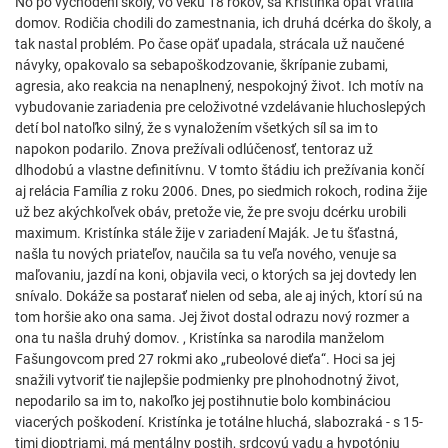
No po vychodení školy, vo veku 18 rokov, sa Kristínka opäť vrátila
domov. Rodičia chodili do zamestnania, ich druhá dcérka do školy, a
tak nastal problém. Po čase opäť upadala, strácala už naučené
návyky, opakovalo sa sebapoškodzovanie, škrípanie zubami,
agresia, ako reakcia na nenaplnený, nespokojný život. Ich motív na
vybudovanie zariadenia pre celoživotné vzdelávanie hluchoslepých
detí bol natoľko silný, že s vynaložením všetkých síl sa im to
napokon podarilo. Znova prežívali odlúčenosť, tentoraz už
dlhodobú a vlastne definitívnu. V tomto štádiu ich prežívania končí
aj relácia Família z roku 2006. Dnes, po siedmich rokoch, rodina žije
už bez akýchkoľvek obáv, pretože vie, že pre svoju dcérku urobili
maximum. Kristínka stále žije v zariadení Maják. Je tu šťastná,
našla tu nových priateľov, naučila sa tu veľa nového, venuje sa
maľovaniu, jazdí na koni, objavila veci, o ktorých sa jej dovtedy len
snívalo. Dokáže sa postarať nielen od seba, ale aj iných, ktorí sú na
tom horšie ako ona sama. Jej život dostal odrazu nový rozmer a
ona tu našla druhý domov. , Kristínka sa narodila manželom
Fašungovcom pred 27 rokmi ako „rubeolové dieťa“. Hoci sa jej
snažili vytvoriť tie najlepšie podmienky pre plnohodnotný život,
nepodarilo sa im to, nakoľko jej postihnutie bolo kombináciou
viacerých poškodení. Kristínka je totálne hluchá, slabozraká - s 15-
timi dioptriami, má mentálny postih, srdcovú vadu a hypotóniu