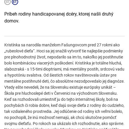
Príbeh rodiny handicapovanej dcéry, ktorej našli druhý
domov.
Kristínka sa narodila manželom Fašungovcom pred 27 rokmi ako
„rubeolové dieťa“. Hoci sa jej snažili vytvoriť tie najlepšie podmienky
pre plnohodnotný život, nepodarilo sa im to, nakoľko jej postihnutie
bolo kombináciou viacerých poškodení. Kristínka je totálne hluchá,
slabozraká - s 15-timi dioptriami, má mentálny postih, srdcovú vadu
a hypotóniu svalstva. Od šiestich rokov navštevovala ústav pre
mentálne postihnuté deti, čo absolútne nezodpovedalo jej diagnóze.
Vtedy ešte nevedeli, že na Slovensku existuje európsky unikát –
Škola pre hluchoslepé deti v Červenici na východnom Slovensku.
Keď sa rozhodovali umiestniť ju do tejto internátnej školy, boli na
pochybách či robia dobre, keď dajú svoje dieťa z rodiny do cudzieho,
tak vzdialeného prostredia. Jej odlúčenie od rodiny ich veľmi bolelo,
no pochopili, že inú možnosť nemajú, ak chcú skutočne pomôcť
svojmu dieťaťu. Po rokoch sa ukázalo ich rozhodnutie, ako správne.