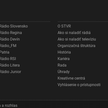
Rádio Slovensko
O STVR
Rádio Regina
Ako si naladiť rádiá
Rádio Devín
Ako si naladiť televíziu
Rádio_FM
Organizačná štruktúra
Patria
História
Rádio RSI
Kariéra
Rádio Litera
Rada
Rádio Junior
Úhrady
Kreatívne centrá
Vyhlásenie o prístupnosti
 a rozhlas