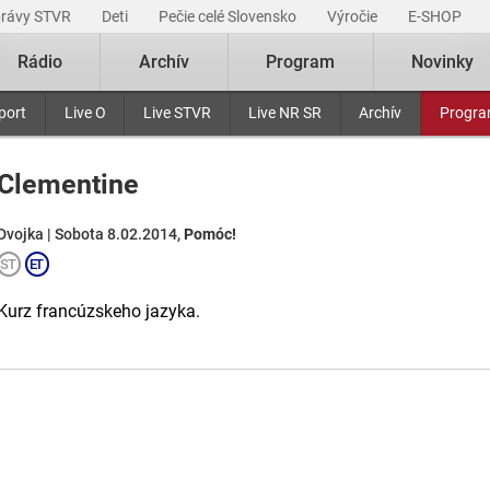
právy STVR
Deti
Pečie celé Slovensko
Výročie
E-SHOP
Rádio
Archív
Program
Novinky
port
Live O
Live STVR
Live NR SR
Archív
Progr
Clementine
Dvojka | Sobota 8.02.2014,
Pomóc!
Kurz francúzskeho jazyka.