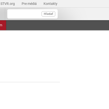
STVR.org
Pre médiá
Kontakty
Hľadať
am