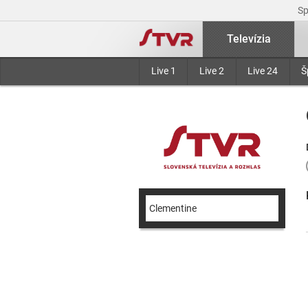
S
Televízia
Live 1
Live 2
Live 24
Š
Clementine