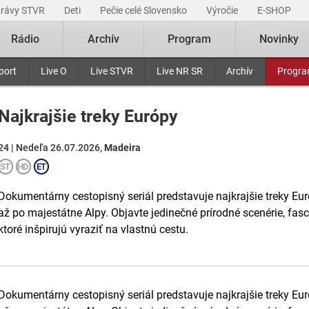
právy STVR
Deti
Pečie celé Slovensko
Výročie
E-SHOP
Rádio
Archív
Program
Novinky
port
Live O
Live STVR
Live NR SR
Archív
Progr
Najkrajšie treky Európy
24 | Nedeľa 26.07.2026,
Madeira
Dokumentárny cestopisný seriál predstavuje najkrajšie treky Eu
až po majestátne Alpy. Objavte jedinečné prírodné scenérie, fas
ktoré inšpirujú vyraziť na vlastnú cestu.
Dokumentárny cestopisný seriál predstavuje najkrajšie treky Eu