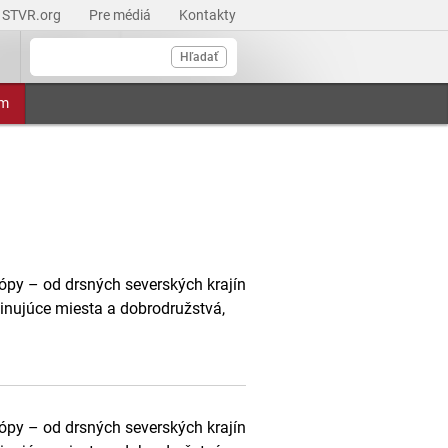
STVR.org
Pre médiá
Kontakty
Hľadať
am
rópy – od drsných severských krajín
cinujúce miesta a dobrodružstvá,
rópy – od drsných severských krajín