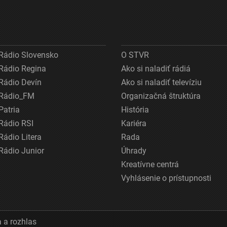
Rádio Slovensko
O STVR
Rádio Regina
Ako si naladiť rádiá
Rádio Devín
Ako si naladiť televíziu
Rádio_FM
Organizačná štruktúra
Patria
História
Rádio RSI
Kariéra
Rádio Litera
Rada
Rádio Junior
Úhrady
Kreatívne centrá
Vyhlásenie o prístupnosti
 a rozhlas