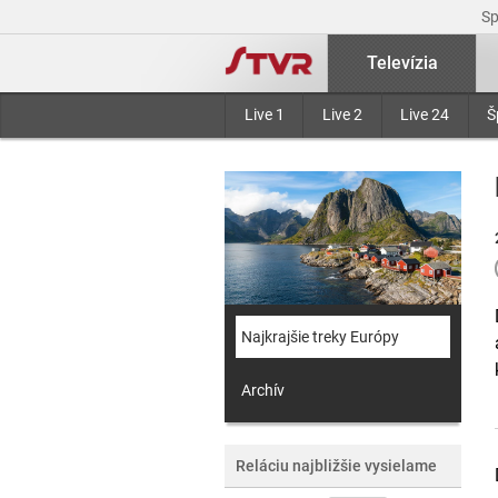
S
Televízia
Live 1
Live 2
Live 24
Š
Najkrajšie treky Európy
Archív
Reláciu najbližšie vysielame