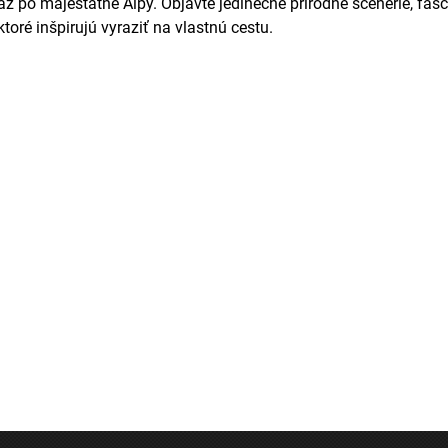
až po majestátne Alpy. Objavte jedinečné prírodné scenérie, fas
ktoré inšpirujú vyraziť na vlastnú cestu.