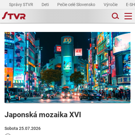
Správy STVR
Deti
Pečie celé Slovensko
Výročie
E-S
Japonská mozaika XVI
Sobota 25.07.2026