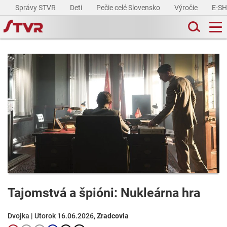
Správy STVR
Deti
Pečie celé Slovensko
Výročie
E-S
Tajomstvá a špióni: Nukleárna hra
Dvojka | Utorok 16.06.2026,
Zradcovia