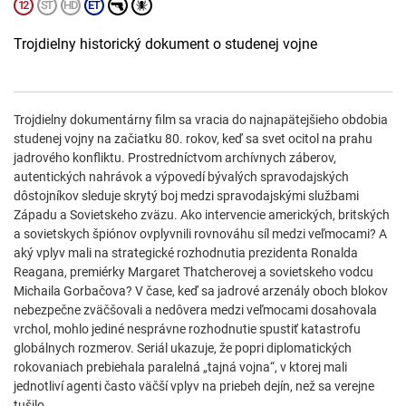
Trojdielny historický dokument o studenej vojne
Trojdielny dokumentárny film sa vracia do najnapätejšieho obdobia
studenej vojny na začiatku 80. rokov, keď sa svet ocitol na prahu
jadrového konfliktu. Prostredníctvom archívnych záberov,
autentických nahrávok a výpovedí bývalých spravodajských
dôstojníkov sleduje skrytý boj medzi spravodajskými službami
Západu a Sovietskeho zväzu. Ako intervencie amerických, britských
a sovietskych špiónov ovplyvnili rovnováhu síl medzi veľmocami? A
aký vplyv mali na strategické rozhodnutia prezidenta Ronalda
Reagana, premiérky Margaret Thatcherovej a sovietskeho vodcu
Michaila Gorbačova? V čase, keď sa jadrové arzenály oboch blokov
nebezpečne zväčšovali a nedôvera medzi veľmocami dosahovala
vrchol, mohlo jediné nesprávne rozhodnutie spustiť katastrofu
globálnych rozmerov. Seriál ukazuje, že popri diplomatických
rokovaniach prebiehala paralelná „tajná vojna“, v ktorej mali
jednotliví agenti často väčší vplyv na priebeh dejín, než sa verejne
tušilo.