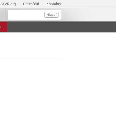
STVR.org
Pre médiá
Kontakty
Hľadať
am