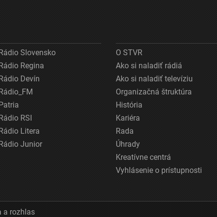
Rádio Slovensko
O STVR
Rádio Regina
Ako si naladiť rádiá
Rádio Devín
Ako si naladiť televíziu
Rádio_FM
Organizačná štruktúra
Patria
História
Rádio RSI
Kariéra
Rádio Litera
Rada
Rádio Junior
Úhrady
Kreatívne centrá
Vyhlásenie o prístupnosti
 a rozhlas