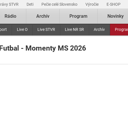
právy STVR
Deti
Pečie celé Slovensko
Výročie
E-SHOP
Rádio
Archív
Program
Novinky
port
Live O
Live STVR
Live NR SR
Archív
Progr
Futbal - Momenty MS 2026