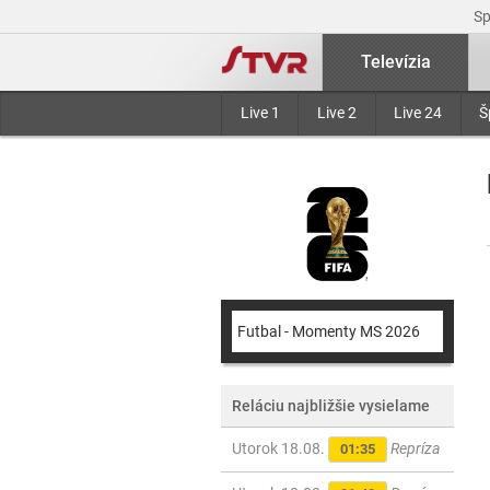
S
Televízia
Live 1
Live 2
Live 24
Š
Futbal - Momenty MS 2026
Reláciu najbližšie vysielame
Utorok 18.08.
Repríza
01:35