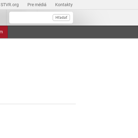
STVR.org
Pre médiá
Kontakty
Hľadať
am