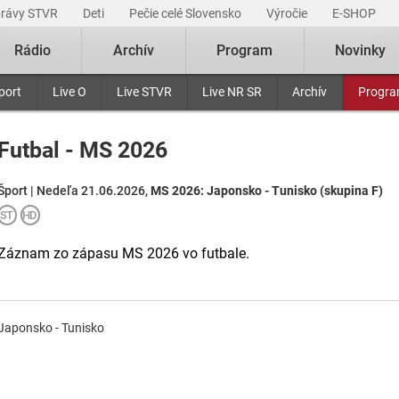
právy STVR
Deti
Pečie celé Slovensko
Výročie
E-SHOP
Rádio
Archív
Program
Novinky
port
Live O
Live STVR
Live NR SR
Archív
Progr
Futbal - MS 2026
Šport | Nedeľa 21.06.2026,
MS 2026: Japonsko - Tunisko (skupina F)
Záznam zo zápasu MS 2026 vo futbale.
Japonsko - Tunisko