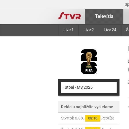
S
Televízia
Live 1
Live 2
Live 24
Š
Futbal - MS 2026
Reláciu najbližšie vysielame
Štvrtok 6.08.
Repríza
08:10