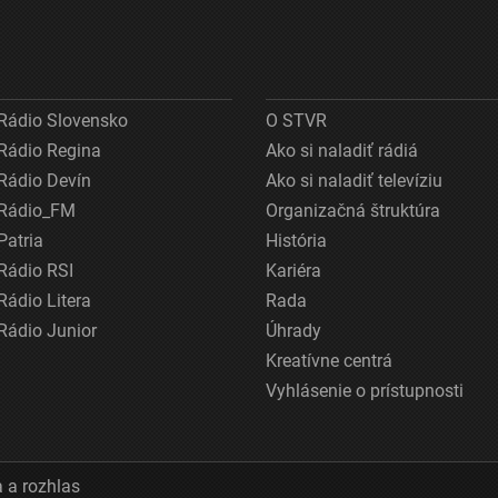
Rádio Slovensko
O STVR
Rádio Regina
Ako si naladiť rádiá
Rádio Devín
Ako si naladiť televíziu
Rádio_FM
Organizačná štruktúra
Patria
História
Rádio RSI
Kariéra
Rádio Litera
Rada
Rádio Junior
Úhrady
Kreatívne centrá
Vyhlásenie o prístupnosti
 a rozhlas