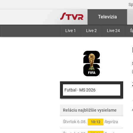
S
Televízia
Live 1
Live 2
Live 24
Š
Futbal - MS 2026
Reláciu najbližšie vysielame
Štvrtok 6.08.
Repríza
10:12