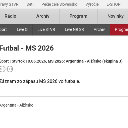
právy STVR
Deti
Pečie celé Slovensko
Výročie
E-SHOP
Rádio
Archív
Program
Novinky
port
Live O
Live STVR
Live NR SR
Archív
Progr
Futbal - MS 2026
Šport | Štvrtok 18.06.2026,
MS 2026: Argentína - Alžírsko (skupina J)
Záznam zo zápasu MS 2026 vo futbale.
Argentína - Alžírsko