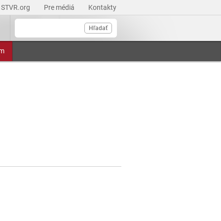
STVR.org
Pre médiá
Kontakty
Hľadať
am