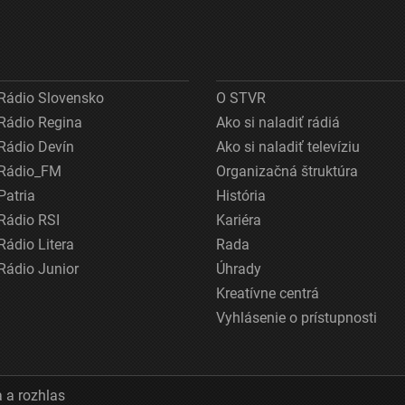
Rádio Slovensko
O STVR
Rádio Regina
Ako si naladiť rádiá
Rádio Devín
Ako si naladiť televíziu
Rádio_FM
Organizačná štruktúra
Patria
História
Rádio RSI
Kariéra
Rádio Litera
Rada
Rádio Junior
Úhrady
Kreatívne centrá
Vyhlásenie o prístupnosti
 a rozhlas