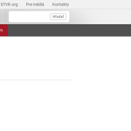
STVR.org
Pre médiá
Kontakty
Hľadať
am