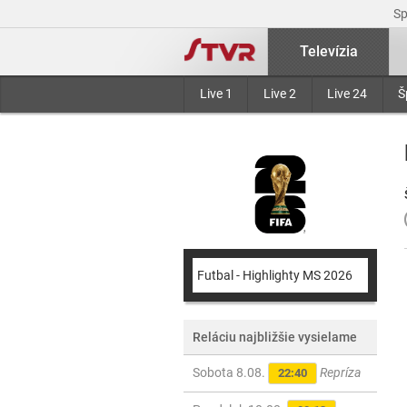
S
Televízia
Live 1
Live 2
Live 24
Š
Futbal - Highlighty MS 2026
Reláciu najbližšie vysielame
Sobota 8.08.
Repríza
22:40