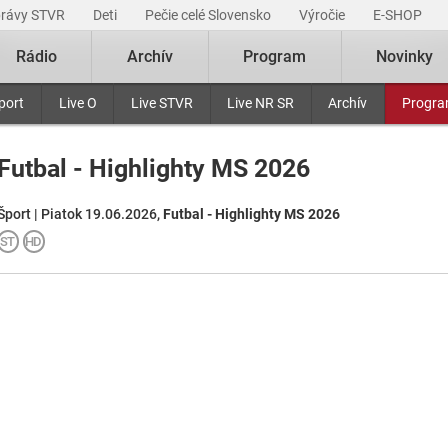
právy STVR
Deti
Pečie celé Slovensko
Výročie
E-SHOP
Rádio
Archív
Program
Novinky
port
Live O
Live STVR
Live NR SR
Archív
Progr
Futbal - Highlighty MS 2026
Šport | Piatok 19.06.2026,
Futbal - Highlighty MS 2026