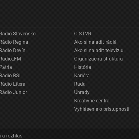
Rádio Slovensko
O STVR
Rádio Regina
Ako si naladiť rádiá
Rádio Devín
Ako si naladiť televíziu
Rádio_FM
Organizačná štruktúra
Patria
História
Rádio RSI
Kariéra
Rádio Litera
Rada
Rádio Junior
Úhrady
Kreatívne centrá
Vyhlásenie o prístupnosti
 a rozhlas