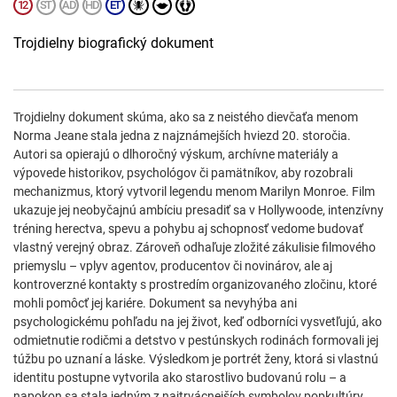
Trojdielny biografický dokument
Trojdielny dokument skúma, ako sa z neistého dievčaťa menom
Norma Jeane stala jedna z najznámejších hviezd 20. storočia.
Autori sa opierajú o dlhoročný výskum, archívne materiály a
výpovede historikov, psychológov či pamätníkov, aby rozobrali
mechanizmus, ktorý vytvoril legendu menom Marilyn Monroe. Film
ukazuje jej neobyčajnú ambíciu presadiť sa v Hollywoode, intenzívny
tréning herectva, spevu a pohybu aj schopnosť vedome budovať
vlastný verejný obraz. Zároveň odhaľuje zložité zákulisie filmového
priemyslu – vplyv agentov, producentov či novinárov, ale aj
kontroverzné kontakty s prostredím organizovaného zločinu, ktoré
mohli pomôcť jej kariére. Dokument sa nevyhýba ani
psychologickému pohľadu na jej život, keď odborníci vysvetľujú, ako
odmietnutie rodičmi a detstvo v pestúnskych rodinách formovali jej
túžbu po uznaní a láske. Výsledkom je portrét ženy, ktorá si vlastnú
identitu postupne vytvorila ako starostlivo budovanú rolu – a
napokon sa stala jedným z najtrvácnejších symbolov popkultúry.