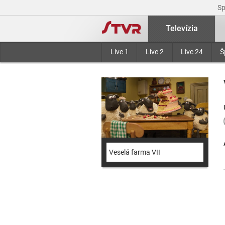
S
Televízia
Live 1
Live 2
Live 24
Š
Veselá farma VII