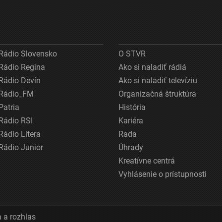
Rádio Slovensko
O STVR
Rádio Regina
Ako si naladiť rádiá
Rádio Devín
Ako si naladiť televíziu
Rádio_FM
Organizačná štruktúra
Patria
História
Rádio RSI
Kariéra
Rádio Litera
Rada
Rádio Junior
Úhrady
Kreatívne centrá
Vyhlásenie o prístupnosti
 a rozhlas