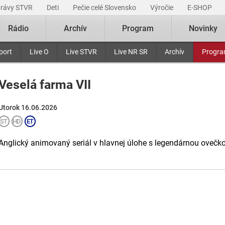
právy STVR
Deti
Pečie celé Slovensko
Výročie
E-SHOP
Rádio
Archív
Program
Novinky
port
Live O
Live STVR
Live NR SR
Archív
Progr
Veselá farma VII
Utorok 16.06.2026
Anglický animovaný seriál v hlavnej úlohe s legendárnou ovečk