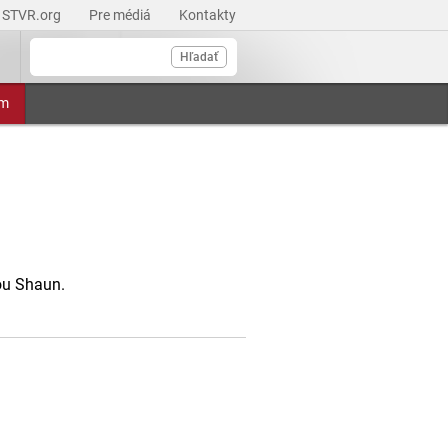
STVR.org
Pre médiá
Kontakty
Hľadať
am
ou Shaun.