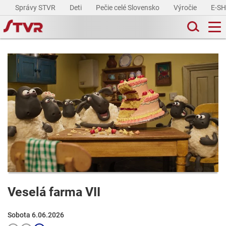
Správy STVR
Deti
Pečie celé Slovensko
Výročie
E-S
Veselá farma VII
Sobota 6.06.2026