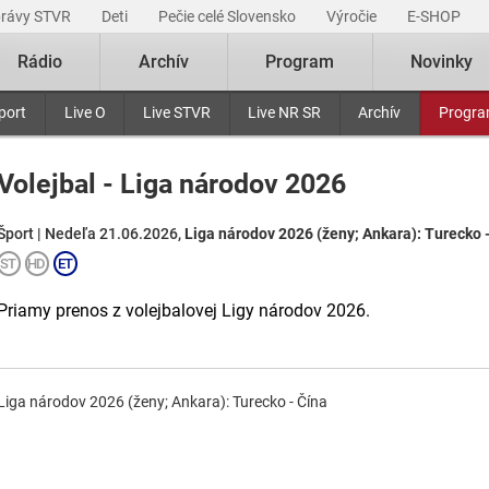
právy STVR
Deti
Pečie celé Slovensko
Výročie
E-SHOP
Rádio
Archív
Program
Novinky
port
Live O
Live STVR
Live NR SR
Archív
Progr
Volejbal - Liga národov 2026
Šport | Nedeľa 21.06.2026,
Liga národov 2026 (ženy; Ankara): Turecko -
Priamy prenos z volejbalovej Ligy národov 2026.
Liga národov 2026 (ženy; Ankara): Turecko - Čína