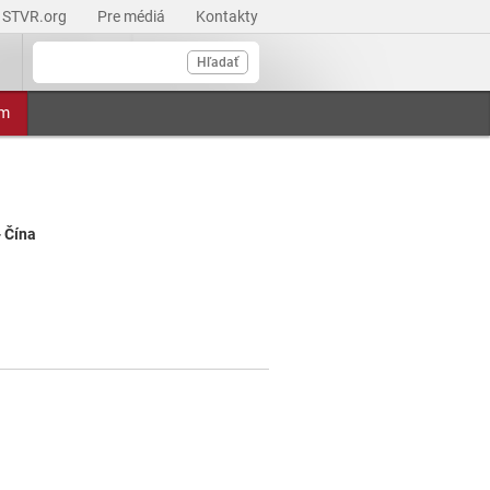
STVR.org
Pre médiá
Kontakty
Hľadať
am
 Čína