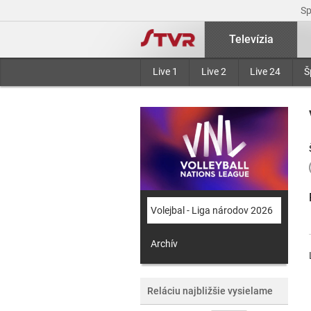
S
Televízia
Live 1
Live 2
Live 24
Š
Volejbal - Liga národov 2026
Archív
Reláciu najbližšie vysielame