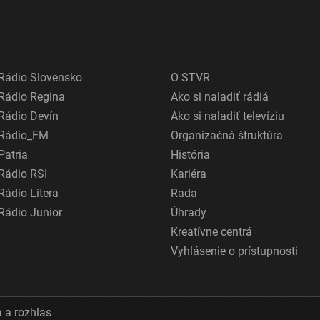
Rádio Slovensko
O STVR
Rádio Regina
Ako si naladiť rádiá
Rádio Devín
Ako si naladiť televíziu
Rádio_FM
Organizačná štruktúra
Patria
História
Rádio RSI
Kariéra
Rádio Litera
Rada
Rádio Junior
Úhrady
Kreatívne centrá
Vyhlásenie o prístupnosti
 a rozhlas