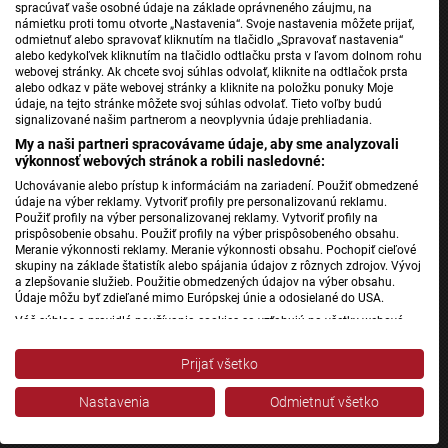
spracúvať vaše osobné údaje na základe oprávneného záujmu, na
námietku proti tomu otvorte „Nastavenia“. Svoje nastavenia môžete prijať,
odmietnuť alebo spravovať kliknutím na tlačidlo „Spravovať nastavenia“
Jednotka
alebo kedykoľvek kliknutím na tlačidlo odtlačku prsta v ľavom dolnom rohu
webovej stránky. Ak chcete svoj súhlas odvolať, kliknite na odtlačok prsta
Dvojka
alebo odkaz v päte webovej stránky a kliknite na položku ponuky Moje
24
údaje, na tejto stránke môžete svoj súhlas odvolať. Tieto voľby budú
signalizované našim partnerom a neovplyvnia údaje prehliadania.
Šport
My a naši partneri spracovávame údaje, aby sme analyzovali
Správy STVR
výkonnosť webových stránok a robili nasledovné:
Podcasty
Uchovávanie alebo prístup k informáciám na zariadení. Použiť obmedzené
údaje na výber reklamy. Vytvoriť profily pre personalizovanú reklamu.
Mobilné aplikácie
Použiť profily na výber personalizovanej reklamy. Vytvoriť profily na
prispôsobenie obsahu. Použiť profily na výber prispôsobeného obsahu.
Meranie výkonnosti reklamy. Meranie výkonnosti obsahu. Pochopiť cieľové
skupiny na základe štatistík alebo spájania údajov z rôznych zdrojov. Vývoj
Rádio Slovensko
a zlepšovanie služieb. Použitie obmedzených údajov na výber obsahu.
Údaje môžu byť zdieľané mimo Európskej únie a odosielané do USA.
Rádio Regina
Váš súhlas a pravidlá používania cookies sa vzťahujú na všetky webové
Rádio Devín
stránky „Rozhlasové weby“ vrátane: RSI Deutsch, Rádio Litera, Rádio Regina
Rádio_FM
Stred, Rádio Regina Západ, Rádio Patria, Rádio Devín, RTVS, Hudobné
Prijať všetko
pozdravy, Rádio Slovensko, RSI Francais, RSI English, RSI Slovensky, Rádio
Patria
Junior, RSI, Rádio Regina Východ, Rádio_FM, RSI Espanol, NEV.
Nastavenia
Odmietnuť všetko
Rádio RSI
Zobraziť zoznam partnerov (1 predajcovia IAB)
Rádio Litera
Vaše údaje používame na nasledujúce účely: