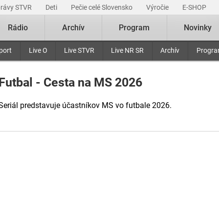
právy STVR
Deti
Pečie celé Slovensko
Výročie
E-SHOP
Rádio
Archív
Program
Novinky
port
Live O
Live STVR
Live NR SR
Archív
Progr
Futbal - Cesta na MS 2026
Seriál predstavuje účastníkov MS vo futbale 2026.