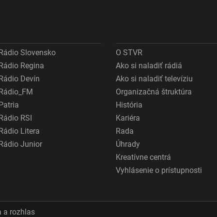
Rádio Slovensko
O STVR
Rádio Regina
Ako si naladiť rádiá
Rádio Devín
Ako si naladiť televíziu
Rádio_FM
Organizačná štruktúra
Patria
História
Rádio RSI
Kariéra
Rádio Litera
Rada
Rádio Junior
Úhrady
Kreatívne centrá
Vyhlásenie o prístupnosti
 a rozhlas