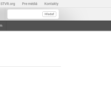
STVR.org
Pre médiá
Kontakty
Hľadať
am