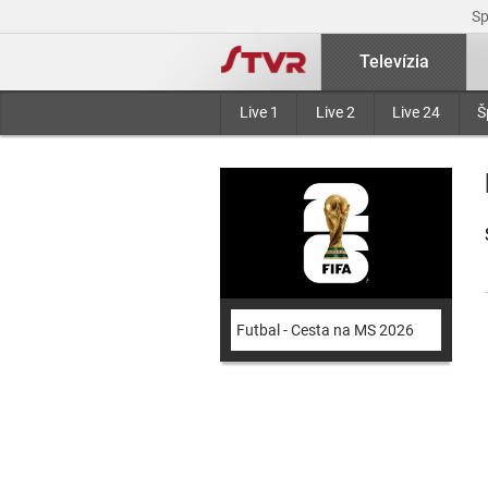
S
Televízia
Live 1
Live 2
Live 24
Š
Futbal - Cesta na MS 2026