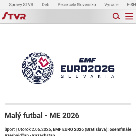
Správy STVR
Deti
Pečie celé Slovensko
Výročie
E-S
Malý futbal - ME 2026
Šport | Utorok 2.06.2026,
EMF EURO 2026 (Bratislava): osemfinále
Azerbajdžan - Kazachstan