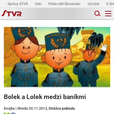
Správy STVR
Deti
Pečie celé Slovensko
Výročie
E-S
Bolek a Lolek medzi baníkmi
Dvojka | Streda 20.11.2013,
Strážca pokladu