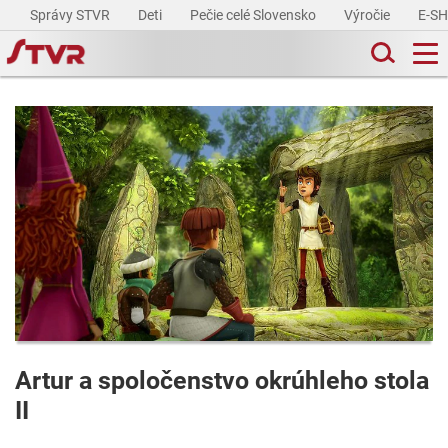
Správy STVR
Deti
Pečie celé Slovensko
Výročie
E-S
Artur a spoločenstvo okrúhleho stola
II