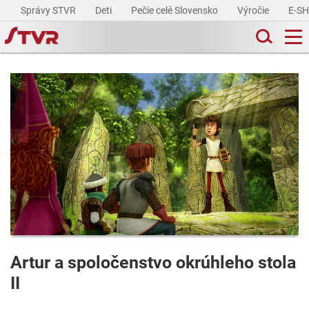
Správy STVR
Deti
Pečie celé Slovensko
Výročie
E-S
Artur a spoločenstvo okrúhleho stola
II