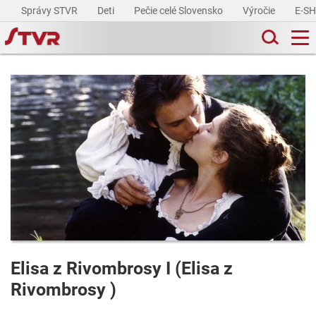
Správy STVR
Deti
Pečie celé Slovensko
Výročie
E-S
Elisa z Rivombrosy I (Elisa z
Rivombrosy )