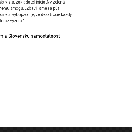
tivista, zakladateľ iniciatívy Zelená
lnemu smogu. „Zbavili sme sa pút
sme si vybojovali je, že desaťročie každý
teraz vyzerá.“
 a Slovensku samostatnosť