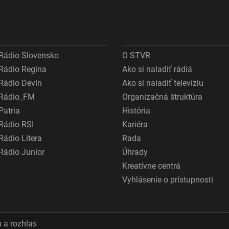
Rádio Slovensko
O STVR
Rádio Regina
Ako si naladiť rádiá
Rádio Devín
Ako si naladiť televíziu
Rádio_FM
Organizačná štruktúra
Patria
História
Rádio RSI
Kariéra
Rádio Litera
Rada
Rádio Junior
Úhrady
Kreatívne centrá
Vyhlásenie o prístupnosti
 a rozhlas