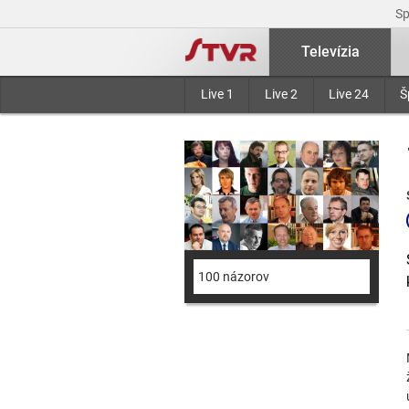
S
Televízia
Live 1
Live 2
Live 24
Š
100 názorov