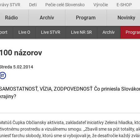
právy STVR
Deti
Pečie celé Slovensko
Výročie
E-SHOP
Rádio
Archív
Program
Novinky
port
Live O
Live STVR
Live NR SR
Archív
Progr
100 názorov
Streda 5.02.2014
SAMOSTATNOSŤ, VÍZIA, ZODPOVEDNOSŤ Čo priniesla Slovákom
krajiny?
Matúš Čupka Občiansky aktivista, zakladateľ iniciatívy Zelená hliadka, k
životnému prostrediu a vizuálnemu smogu. „Zbavili sme sa pút totality, a
uniesť ťarchu slobody, ktorú sme si vybojovali je, že desaťročie každý zvlá