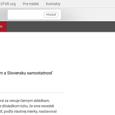
STVR.org
Pre médiá
Kontakty
Hľadať
am
 a Slovensku samostatnosť
torá sa venuje čiernym skládkam,
le dôsledkom toho, že sme nevedeli
šť, podľa vlastnej mierky, nastavoval