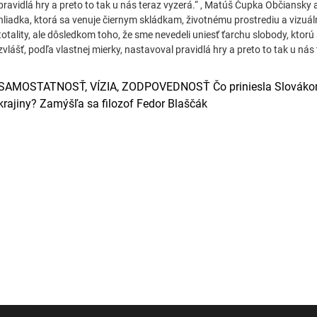
pravidlá hry a preto to tak u nás teraz vyzerá.“ , Matúš Čupka Občiansky ak
hliadka, ktorá sa venuje čiernym skládkam, životnému prostrediu a vizuá
totality, ale dôsledkom toho, že sme nevedeli uniesť ťarchu slobody, ktorú 
zvlášť, podľa vlastnej mierky, nastavoval pravidlá hry a preto to tak u nás 
SAMOSTATNOSŤ, VÍZIA, ZODPOVEDNOSŤ Čo priniesla Slovákom
krajiny? Zamýšľa sa filozof Fedor Blaščák