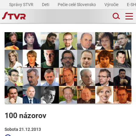
Správy STVR
Deti
Pečie celé Slovensko
Výročie
E-S
100 názorov
Sobota 21.12.2013