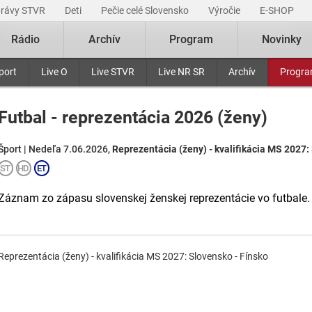
právy STVR
Deti
Pečie celé Slovensko
Výročie
E-SHOP
Rádio
Archív
Program
Novinky
port
Live O
Live STVR
Live NR SR
Archív
Progr
Futbal - reprezentácia 2026 (ženy)
Šport | Nedeľa 7.06.2026,
Reprezentácia (ženy) - kvalifikácia MS 2027:
Záznam zo zápasu slovenskej ženskej reprezentácie vo futbale.
Reprezentácia (ženy) - kvalifikácia MS 2027: Slovensko - Fínsko