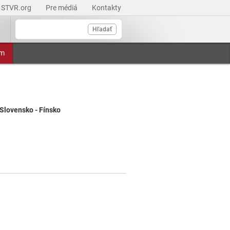
STVR.org
Pre médiá
Kontakty
Hľadať
am
 Slovensko - Fínsko