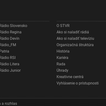
Rádio Slovensko
O STVR
Rádio Regina
Ako si naladiť rádiá
Rádio Devín
Ako si naladiť televíziu
Rádio_FM
Organizačná štruktúra
Patria
História
Rádio RSI
Kariéra
Rádio Litera
Rada
Rádio Junior
Úhrady
Kreatívne centrá
Vyhlásenie o prístupnosti
 a rozhlas