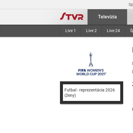
S
Televízia
Live 1
Live 2
Live 24
Š
Futbal - reprezentácia 2026
(ženy)