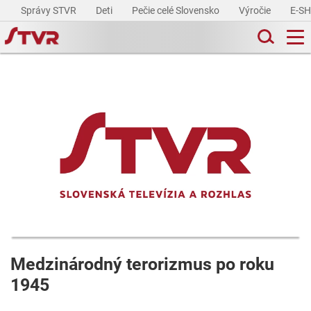
Správy STVR
Deti
Pečie celé Slovensko
Výročie
E-S
Medzinárodný terorizmus po roku
1945