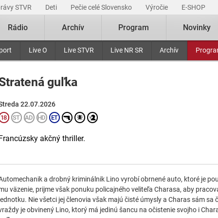
právy STVR
Deti
Pečie celé Slovensko
Výročie
E-SHOP
Rádio
Archív
Program
Novinky
port
Live O
Live STVR
Live NR SR
Archív
Progr
Stratená guľka
Streda 22.07.2026
Francúzsky akčný thriller.
Automechanik a drobný kriminálnik Lino vyrobí obrnené auto, ktoré je pou
mu väzenie, prijme však ponuku policajného veliteľa Charasa, aby pracova
jednotku. Nie všetci jej členovia však majú čisté úmysly a Charas sám sa
vraždy je obvinený Lino, ktorý má jedinú šancu na očistenie svojho i Cha