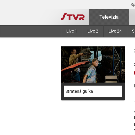
S
Televízia
Live 1
Live 2
Live 24
Š
Stratená guľka