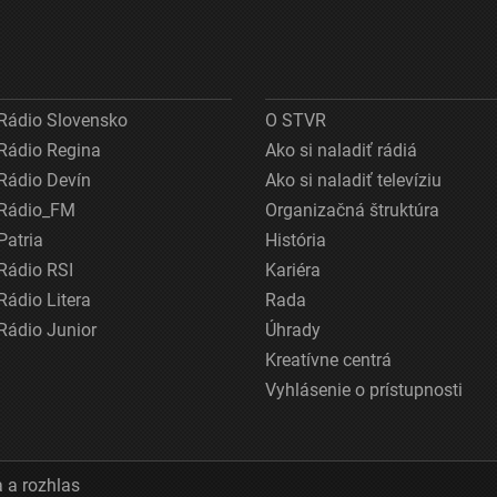
Rádio Slovensko
O STVR
Rádio Regina
Ako si naladiť rádiá
Rádio Devín
Ako si naladiť televíziu
Rádio_FM
Organizačná štruktúra
Patria
História
Rádio RSI
Kariéra
Rádio Litera
Rada
Rádio Junior
Úhrady
Kreatívne centrá
Vyhlásenie o prístupnosti
 a rozhlas