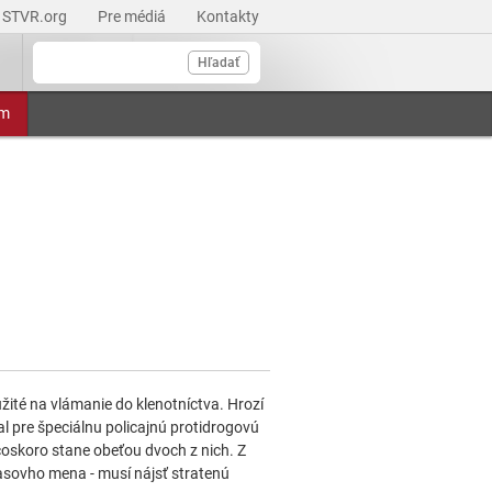
STVR.org
Pre médiá
Kontakty
Hľadať
am
žité na vlámanie do klenotníctva. Hrozí
l pre špeciálnu policajnú protidrogovú
 čoskoro stane obeťou dvoch z nich. Z
rasovho mena - musí nájsť stratenú