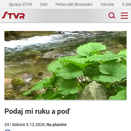
Správy STVR
Deti
Pečie celé Slovensko
Výročie
E-S
Podaj mi ruku a poď
24 | Sobota 5.12.2020,
Na planine