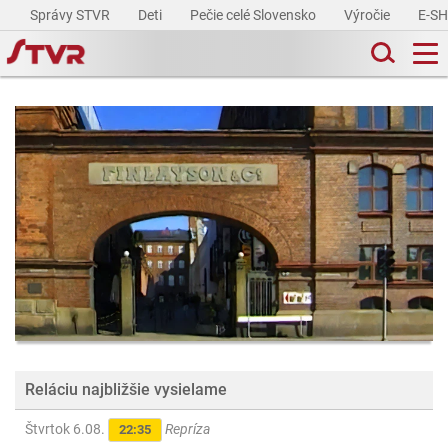
Správy STVR
Deti
Pečie celé Slovensko
Výročie
E-S
Reláciu najbližšie vysielame
Štvrtok 6.08.
Repríza
22:35