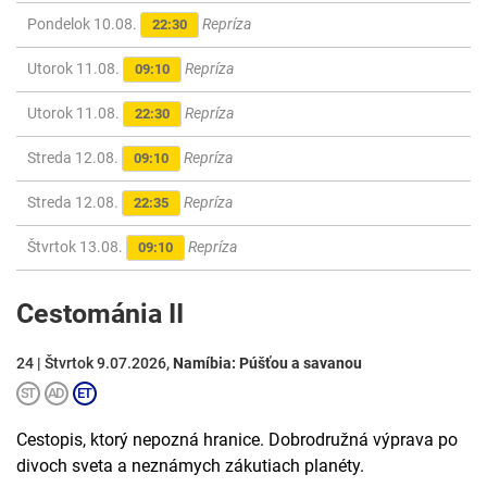
Pondelok 10.08.
Repríza
22:30
Utorok 11.08.
Repríza
09:10
Utorok 11.08.
Repríza
22:30
Streda 12.08.
Repríza
09:10
Streda 12.08.
Repríza
22:35
Štvrtok 13.08.
Repríza
09:10
Cestománia II
24 | Štvrtok 9.07.2026,
Namíbia: Púšťou a savanou
Cestopis, ktorý nepozná hranice. Dobrodružná výprava po
divoch sveta a neznámych zákutiach planéty.