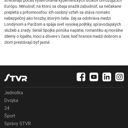
stretávajú počas vyšetrovania kybernetických útokov ohrozujúcich
Európu. Minulosť, na ktorú sa obaja snažili zabudnúť, sa nečakane
prepletá s prítomnosťou: ich osobný vzťah sa stáva rovnako
nebezpečný ako hrozby, ktorým čelia. Dej sa odohráva medzi
Londýnom a Parížom a spája svet vysokej politiky, spravodajských
služieb a zrady. Seriál Spojka ponúka napätie, romantiku aj morálne
dilemy o lojalite, moci a dôvere v čase, keď hranice medzi dobrom a
zlom prestávajú byť jasné.
Jednotka
Dvojka
24
Šport
Správy STVR