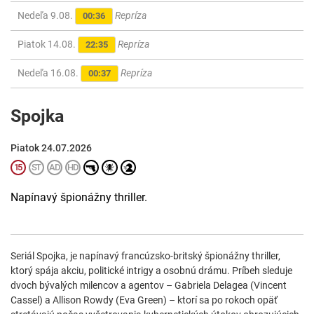
Nedeľa 9.08.
Repríza
00:36
Piatok 14.08.
Repríza
22:35
Nedeľa 16.08.
Repríza
00:37
Spojka
Piatok 24.07.2026
Napínavý špionážny thriller.
Seriál Spojka, je napínavý francúzsko-britský špionážny thriller,
ktorý spája akciu, politické intrigy a osobnú drámu. Príbeh sleduje
dvoch bývalých milencov a agentov – Gabriela Delagea (Vincent
Cassel) a Allison Rowdy (Eva Green) – ktorí sa po rokoch opäť